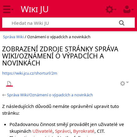
Wiki JU
Správa Wiki
/ Oznámení o výpadcích a novinkách
ZOBRAZENÍ ZDROJE STRÁNKY SPRÁVA
WIKI/OZNÁMENÍ O VÝPADCÍCH A
NOVINKÁCH
https://wiki.jcu.cz/shorturl/2m
←
Správa Wiki/Oznámení o výpadcích a novinkách
Z následujících důvodů nemáte oprávnění upravit tuto
stránku:
Požadovanou činnost smějí provádět jen uživatelé ve
skupinách
Uživatelé
,
Správci
,
Byrokraté
, CIT.