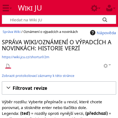
Wiki JU
Správa Wiki
/ Oznámení o výpadcích a novinkách
Nápověda
SPRÁVA WIKI/OZNÁMENÍ O VÝPADCÍCH A
NOVINKÁCH: HISTORIE VERZÍ
https://wiki.jcu.cz/shorturl/2m
Zobrazit protokolovací záznamy k této stránce
Filtrovat revize
Výběr rozdílu: Vyberte přepínače u revizí, které chcete
porovnat, a stiskněte enter nebo tlačítko dole.
Legenda:
(teď)
= rozdíly oproti nynější verzi,
(předchozí)
=