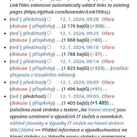
c
í
n
h
z
LinkTitles extension automatically added links to existing
2
.
e
e
u
r
s
pages (https://github.com/bovender/LinkTitles).
4
3
d
t
n
h
teď
předchozí
12. 1. 2024, 09:28
Ofara
.
i
í
u
r
1
diskuse
příspěvky
2 176 bajtů
+308
2
t
e
t
n
B
2
teď
předchozí
12. 1. 2024, 09:25
Ofara
0
a
d
í
u
e
.
diskuse
příspěvky
1 868 bajtů
+80
2
c
i
e
t
z
B
1
teď
předchozí
12. 1. 2024, 09:16
Ofara
4
e
t
d
í
s
e
.
diskuse
příspěvky
1 788 bajtů
−37
a
i
e
h
z
B
2
teď
předchozí
12. 1. 2024, 09:14
Ofara
c
t
d
r
s
e
0
diskuse
příspěvky
1 825 bajtů
+329
značka
:
e
a
i
n
h
z
B
přepnuto z Vizuálního editoru
2
c
t
u
r
s
e
4
teď
předchozí
12. 1. 2024, 09:05
Ofara
e
a
t
n
h
z
diskuse
příspěvky
1 496 bajtů
+91
c
í
u
r
s
B
teď
předchozí
12. 1. 2024, 09:03
Ofara
e
e
t
n
h
e
diskuse
příspěvky
1 405 bajtů
+1 405
d
í
u
r
z
založena nová stránka s textem „Na
hlavní straně
jsou
i
e
t
n
s
vypsána oznámení o výpadcích IT služeb a novinkách.
t
d
í
u
h
náhled|Novinky a Výpadky IT služeb na hlavní stránce
a
i
e
t
r
Wiki|žádné
== Přidání informace o výpadku/novince na
c
t
d
í
n
hlavní stránku == Vytvořte novou stránku s namespace