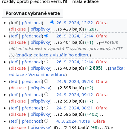
rozdíly oproti předchozí verzi,
m
= malá editace
teď
předchozí
26. 9. 2024, 12:22
Ofara
2
diskuse
příspěvky
5 429 bajtů
+28
B
6
teď
předchozí
26. 9. 2024, 12:14
Ofara
e
.
diskuse
příspěvky
5 401 bajtů
+1
→
Postup
z
hlášení odstávek a výpadků IT systému spravovaných CIT
9
s
JU
značka
:
editace z Vizuálního editoru
.
h
teď
předchozí
26. 9. 2024, 12:14
Ofara
2
r
diskuse
příspěvky
5 400 bajtů
+2 805
značka
:
0
n
B
editace z Vizuálního editoru
2
u
e
teď
předchozí
24. 9. 2024, 09:18
Ofara
4
t
z
2
diskuse
příspěvky
2 595 bajtů
+2
í
s
B
4
teď
předchozí
24. 9. 2024, 09:12
Ofara
e
h
e
.
diskuse
příspěvky
2 593 bajtů
+7
d
r
z
B
9
teď
předchozí
24. 9. 2024, 08:21
Ofara
i
n
s
e
.
diskuse
příspěvky
2 586 bajtů
+402
t
u
h
z
B
2
teď
předchozí
4. 3. 2024, 10:19
Ofara
a
t
r
s
e
0
4
diskuse
příspěvky
m
2 184 bajtů
+8
The