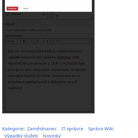
Kategorie
:
Zaměstnanec
IT správce
Správa Wiki
Výpadky služeb
Novinky