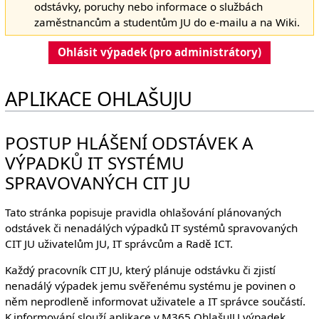
odstávky, poruchy nebo informace o službách
zaměstnancům a studentům JU do e-mailu a na Wiki.
Ohlásit výpadek (pro administrátory)
APLIKACE OHLAŠUJU
POSTUP HLÁŠENÍ ODSTÁVEK A
VÝPADKŮ IT SYSTÉMU
SPRAVOVANÝCH CIT JU
Tato stránka popisuje pravidla ohlašování plánovaných
odstávek či nenadálých výpadků IT systémů spravovaných
CIT JU uživatelům JU, IT správcům a Radě ICT.
Každý pracovník CIT JU, který plánuje odstávku či zjistí
nenadálý výpadek jemu svěřenému systému je povinen o
něm neprodleně informovat uživatele a IT správce součástí.
K informování slouží aplikace v M365 OhlašuJU výpadek,