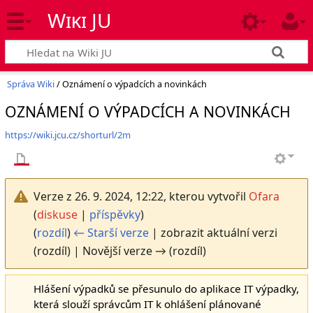
Wiki JU
Správa Wiki
/ Oznámení o výpadcích a novinkách
OZNÁMENÍ O VÝPADCÍCH A NOVINKÁCH
https://wiki.jcu.cz/shorturl/2m
Verze z 26. 9. 2024, 12:22, kterou vytvořil
Ofara
(
diskuse
|
příspěvky
)
(
rozdíl
)
← Starší verze
| zobrazit aktuální verzi
(rozdíl) | Novější verze → (rozdíl)
Hlášení výpadků se přesunulo do aplikace IT výpadky,
která slouží správcům IT k ohlášení plánované