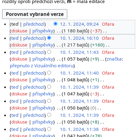
rozdíly oproti předchozí verzi,
m
= malá editace
teď
předchozí
12. 1. 2024, 09:24
Ofara
1
diskuse
příspěvky
1 180 bajtů
−37
B
2
teď
předchozí
10. 1. 2024, 16:10
Ofara
e
.
1
diskuse
příspěvky
1 217 bajtů
+160
z
B
1
0
teď
předchozí
10. 1. 2024, 11:43
Ofara
s
e
.
.
diskuse
příspěvky
1 057 bajtů
+9
značka
:
h
z
B
přepnuto z Vizuálního editoru
2
1
r
s
e
0
.
teď
předchozí
10. 1. 2024, 11:40
Ofara
n
h
z
diskuse
příspěvky
1 048 bajtů
+1
2
2
u
r
s
B
4
0
teď
předchozí
10. 1. 2024, 11:39
Ofara
t
n
h
e
diskuse
příspěvky
1 047 bajtů
−3
2
í
u
r
z
B
4
teď
předchozí
10. 1. 2024, 11:39
Ofara
e
t
n
s
e
diskuse
příspěvky
1 050 bajtů
0
d
í
u
h
z
B
teď
předchozí
10. 1. 2024, 11:39
Ofara
i
e
t
r
s
e
diskuse
příspěvky
1 050 bajtů
+8
t
d
í
n
h
z
B
teď
předchozí
10. 1. 2024, 11:38
Ofara
a
i
e
u
r
s
e
diskuse
příspěvky
1 042 bajtů
+78