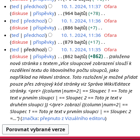
c
t
d
t
n
h
z
B
teď
předchozí
10. 1. 2024, 11:37
Ofara
e
a
i
í
u
r
s
e
diskuse
příspěvky
964 bajtů
+78
c
t
e
t
n
h
z
B
teď
předchozí
10. 1. 2024, 11:36
Ofara
e
a
d
í
u
r
s
e
diskuse
příspěvky
886 bajtů
+7
c
i
e
t
n
h
z
B
teď
předchozí
10. 1. 2024, 11:36
Ofara
e
t
d
í
u
r
s
e
diskuse
příspěvky
879 bajtů
+17
a
i
e
t
n
h
z
B
teď
předchozí
10. 1. 2024, 11:35
Ofara
c
t
d
í
u
r
s
e
diskuse
příspěvky
862 bajtů
+862
založena
e
a
i
e
t
n
h
z
nová stránka s textem „Více sloupcové zobrazení slouží k
c
t
d
í
u
r
s
rozdělení textu do libovolného počtu sloupců, jako
e
a
i
e
t
n
h
například na Hlavní stránce. Toto rozložení je možné přidat
c
t
d
í
u
r
pouze přes zdrojový kód stránky viz Správa Wiki/Editace
e
a
i
e
t
n
stránky. <pre> {{column|num=2| == Sloupec 1 == Toto je
c
t
d
í
u
text v prvním sloupci | == Sloupec 2 == Toto je text v
e
a
i
e
t
druhém sloupci }} </pre> zobrazí {{column|num=2| ==
c
t
d
í
Sloupec 1 == Toto je text v prvním sloupci | == Sloupec 2
e
a
i
e
=…“
značka
:
přepnuto z Vizuálního editoru
c
t
d
e
a
i
c
t