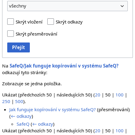
všechny
Skrýt vložení
Skrýt odkazy
Skrýt přesměrování
Přejít
Na
SafeQ/Jak funguje kopírování v systému SafeQ?
odkazují tyto stránky:
Zobrazuje se jedna položka.
Ukázat (
předchozích 50
|
následujících 50
) (
20
|
50
|
100
|
250
|
500
).
Jak funguje kopírování v systému SafeQ?
(přesměrování)
(
← odkazy
)
SafeQ
(
← odkazy
)
Ukázat (
předchozích 50
|
následujících 50
) (
20
|
50
|
100
|