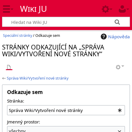
Wiki JU
Speciální stránky
/ Odkazuje sem
Nápověda
STRÁNKY ODKAZUJÍCÍ NA „SPRÁVA
WIKI/VYTVOŘENÍ NOVÉ STRÁNKY“
←
Správa Wiki/Vytvoření nové stránky
Odkazuje sem
Stránka:
Jmenný prostor:
všechny