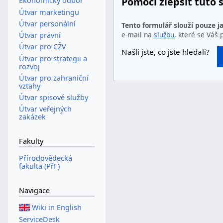
Pomoci zlepšit tuto 
Ekonomický odbor
Útvar marketingu
Útvar personální
Tento formulář slouží pouze j
e-mail na
službu,
které se Váš 
Útvar právní
Útvar pro CŽV
Našli jste, co jste hledali?
Útvar pro strategii a
rozvoj
Útvar pro zahraniční
vztahy
Útvar spisové služby
Útvar veřejných
zakázek
Fakulty
Přírodovědecká
fakulta (PřF)
Navigace
Wiki in English
ServiceDesk