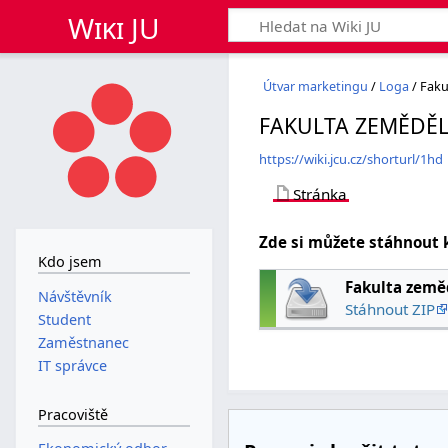
Wiki JU
Útvar marketingu
/
Loga
/ Faku
FAKULTA ZEMĚDĚ
https://wiki.jcu.cz/shorturl/1hd
Stránka
Zde si můžete stáhnout 
Kdo jsem
Fakulta země
Návštěvník
Stáhnout ZIP
Student
Zaměstnanec
IT správce
Pracoviště