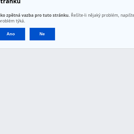
stránku
ako zpětná vazba pro tuto stránku.
Řešíte-li nějaký problém, napišt
problém týká.
Ano
Ne