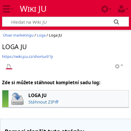
Wiki JU
Útvar marketingu
/
Loga
/ Loga JU
LOGA JU
https://wiki.jcu.cz/shorturl/1ji
Zde si můžete stáhnout kompletní sadu log:
LOGA JU
Stáhnout ZIP