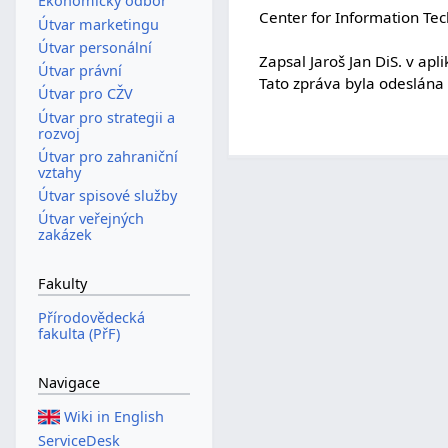
Ekonomický odbor
Center for Information Te
Útvar marketingu
Útvar personální
Zapsal Jaroš Jan DiS. v ap
Útvar právní
Tato zpráva byla odeslána
Útvar pro CŽV
Útvar pro strategii a
rozvoj
Útvar pro zahraniční
vztahy
Útvar spisové služby
Útvar veřejných
zakázek
Fakulty
Přírodovědecká
fakulta (PřF)
Navigace
Wiki in English
ServiceDesk