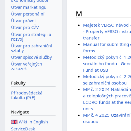
Ekonomický odbor
Útvar marketingu
M
Útvar personální
Útvar právní
Majetek VERSO návod - 
Útvar pro CŽV
- Property VERSO instru
Útvar pro strategii a
transfer
rozvoj
Manual for submitting e
Útvar pro zahraniční
vztahy
forms
Metodický pokyn č. 1 2
Útvar spisové služby
sociálního fondu - Gene
Útvar veřejných
zakázek
Fund at USB
Metodický pokyn č. 2 2
se zahraniční osobou
Fakulty
MP č. 2 2024 Nakládán
Přírodovědecká
a celoplošných pracovi
fakulta (PřF)
LCDRO funds at the Rec
units
Navigace
MP č. 4 2025 Uzavírání 
osobou
Wiki in English
ServiceDesk