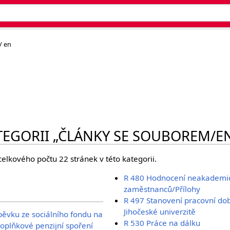
/ en
TEGORII „ČLÁNKY SE SOUBOREM/E
celkového počtu 22 stránek v této kategorii.
R 480 Hodnocení neakademi
zaměstnanců/Přílohy
R 497 Stanovení pracovní dob
Jihočeské univerzitě
pěvku ze sociálního fondu na
R 530 Práce na dálku
 doplňkové penzijní spoření