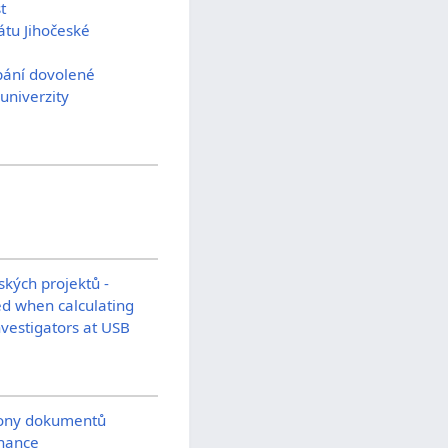
t
átu Jihočeské
pání dovolené
univerzity
ských projektů -
ed when calculating
nvestigators at USB
lony dokumentů
tnance