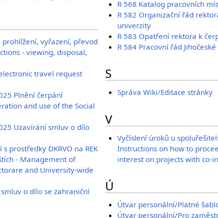
R 568 Katalog pracovních mís
R 582 Organizační řád rektor
univerzity
R 583 Opatření rektora k čer
prohlížení, vyřazení, převod
R 584 Pracovní řád Jihočeské 
ctions - viewing, disposal,
S
lectronic travel request
Správa Wiki/Editace stránky
025 Plnění čerpání
ration and use of the Social
V
025 Uzavírání smluv o dílo
Vyčíslení úroků u spoluřešitel
í s prostředky DKRVO na REK
Instructions on how to proce
štích - Management of
interest on projects with co-i
torare and University-wide
Ú
smluv o dílo se zahraniční
Útvar personální/Platné šab
Útvar personální/Pro zaměs