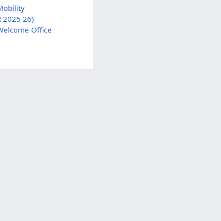
obility
 2025 26)
/Welcome Office