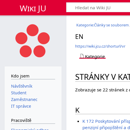
Wiki JU
Kategorie:Články se souborem
EN
https://wiki.jcu.cz/shorturl/vr
Kategorie
STRÁNKY V KA
Kdo jsem
Návštěvník
Zobrazuje se 22 stránek z 
Student
Zaměstnanec
IT správce
K
Pracoviště
K 172 Poskytování přís
penzijní připojištění a