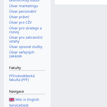
Ekonomický odbor
Útvar marketingu
Útvar personální
Útvar právní
Útvar pro CŽV
Útvar pro strategii a
rozvoj
Útvar pro zahraniční
vztahy
Útvar spisové služby
Útvar veřejných
zakázek
Fakulty
Přírodovědecká
fakulta (PřF)
Navigace
Wiki in English
ServiceDesk