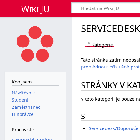
Wiki JU
SERVICEDES
Kategorie
Tato stránka zatím neobsa
prohlédnout příslušné pro
Kdo jsem
STRÁNKY V KA
Návštěvník
V této kategorii je pouze n
Student
Zaměstnanec
S
IT správce
Servicedesk/Doporučen
Pracoviště