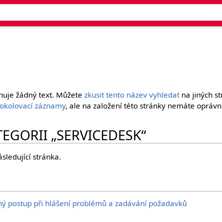
K
huje žádný text. Můžete
zkusit tento název vyhledat
na jiných s
tokolovací záznamy
, ale na založení této stránky nemáte oprávn
TEGORII „SERVICEDESK“
ásledující stránka.
ý postup při hlášení problémů a zadávání požadavků