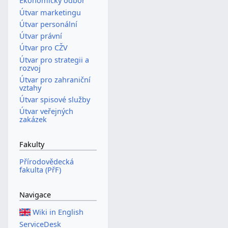
Ekonomický odbor
Útvar marketingu
Útvar personální
Útvar právní
Útvar pro CŽV
Útvar pro strategii a
rozvoj
Útvar pro zahraniční
vztahy
Útvar spisové služby
Útvar veřejných
zakázek
Fakulty
Přírodovědecká
fakulta (PřF)
Navigace
Wiki in English
ServiceDesk