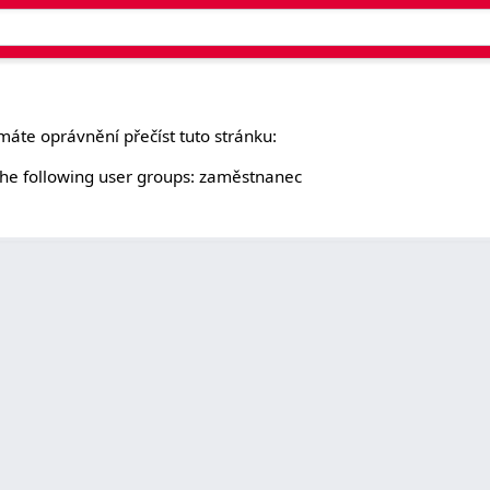
áte oprávnění přečíst tuto stránku:
o the following user groups: zaměstnanec