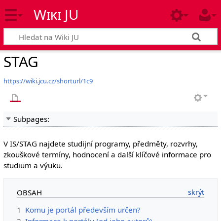
Wiki JU
STAG
https://wiki.jcu.cz/shorturl/1c9
Subpages:
V IS/STAG najdete studijní programy, předměty, rozvrhy,
zkouškové termíny, hodnocení a další klíčové informace pro
studium a výuku.
OBSAH
1
Komu je portál především určen?
2
Informace k portálu (od jeho autorů)