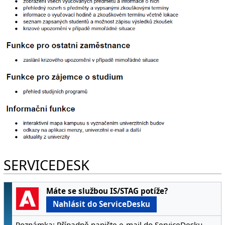
SERVICEDESK
Máte se službou IS/STAG potíže?
Nahlásit do ServiceDesku
Poznámka: Případně napište e-mail do ServiceDesku