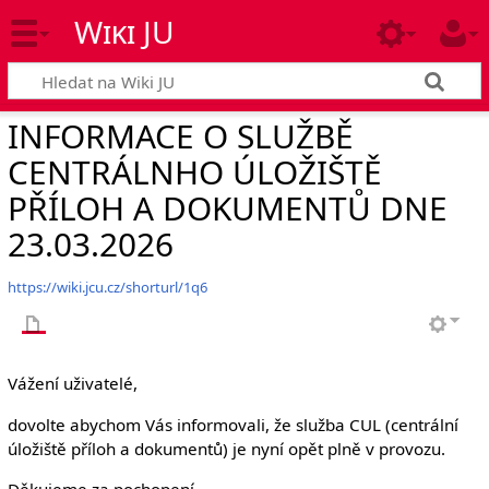
Wiki JU
INFORMACE O SLUŽBĚ
CENTRÁLNHO ÚLOŽIŠTĚ
PŘÍLOH A DOKUMENTŮ DNE
23.03.2026
https://wiki.jcu.cz/shorturl/1q6
Vážení uživatelé,
dovolte abychom Vás informovali, že služba CUL (centrální
úložiště příloh a dokumentů) je nyní opět plně v provozu.
Děkujeme za pochopení.