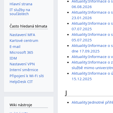
Aktuality:Informace o 
Hlavní strana
06.08.2026
IT služby na
Aktuality:Informace o 
součástech
23.01.2026
Aktuality:Informace o 
Často hledaná témata
07.07.2025
Aktuality:Informace o 
Nastavení MFA
05.07.2025
Kartové centrum
Aktuality:Informace o 
E-mail
dne 17.09.2025
Microsoft 365
Aktuality:Informace o
IDM
Aktuality:Informace o 
Nastavení VPN
službě mimo univerzitní
Interní směrnice
Aktuality:Informace o 
Připojení k Wi-Fi síti
15.12.2025
HelpDesk CIT
J
Aktuality:Jednotné přihl
Wiki nástroje