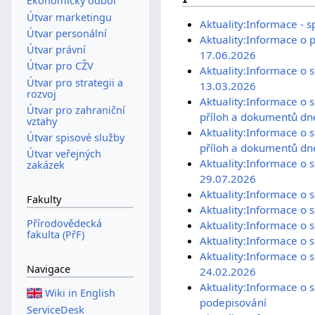
Ekonomický odbor
Útvar marketingu
Aktuality:Informace - s
Útvar personální
Aktuality:Informace o p
Útvar právní
17.06.2026
Útvar pro CŽV
Aktuality:Informace o 
Útvar pro strategii a
13.03.2026
rozvoj
Aktuality:Informace o s
Útvar pro zahraniční
příloh a dokumentů dn
vztahy
Aktuality:Informace o s
Útvar spisové služby
příloh a dokumentů dn
Útvar veřejných
Aktuality:Informace o 
zakázek
29.07.2026
Aktuality:Informace o 
Fakulty
Aktuality:Informace o 
Přírodovědecká
Aktuality:Informace o 
fakulta (PřF)
Aktuality:Informace o 
Aktuality:Informace o 
Navigace
24.02.2026
Aktuality:Informace o 
Wiki in English
podepisování
ServiceDesk