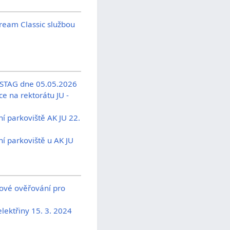
tream Classic službou
/STAG dne 05.05.2026
ce na rektorátu JU -
í parkoviště AK JU 22.
í parkoviště u AK JU
rové ověřování pro
lektřiny 15. 3. 2024