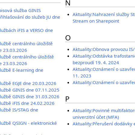
N
pisová služba GINIS
Aktuality:Nahrazení služby S
řihlašování do služeb JU dne
Stream on Sharepoint
službách iFIS a VERSO dne
O
lužbě centrálnho úložiště
Aktuality:Obnova provozu IS
e 23.03.2026
Aktuality:Odstávka trafostani
lužbě centrálního úložiště
bezproudí 19. 4. 2024
e 23.03.2026
Aktuality:Oznámení o uzavřen
službě E-learning dne
11. 2023
Aktuality:Oznámení o uzavřen
službě EGJE dne 20.03.2026
službě GINIS dne 07.11.2025
službě GINIS dne 31.03.2026
P
službě iFIS dne 24.02.2026
službě IS/STAG dne
Aktuality:Povinné multifakto
univerzitní účet (MFA)
službě QSIGN - elektronické
Aktuality:Přerušení dodávky e