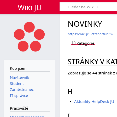
Wiki JU
NOVINKY
https://wiki.jcu.cz/shorturl/69
Kategorie
STRÁNKY V KA
Kdo jsem
Zobrazuje se 44 stránek z 
Návštěvník
Student
H
Zaměstnanec
IT správce
Aktuality:HelpDesk JU
Pracoviště
I