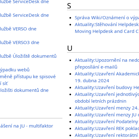
službě ServiceDesk dne
S
službě ServiceDesk dne
Správa Wiki/Oznámení o výpa
Aktuality:Stěhování Helpdesk
službě VERSO dne
Moving Helpdesk and Card C
službě VERSO3 dne
U
službě Úložiště dokumentů
Aktuality:Upozornění na nedo
přeposílání e-mailů
 výpadku webů
Aktuality:Uzavření Akademic
změně přístupu ke spisové
19. dubna 2024
 síť
Aktuality:Uzavření budovy H
úložišti dokumentů dne
Aktuality:Uzavření jednotliv
období letních prázdnin
Aktuality:Uzavření menzy 24. 6
Aktuality:Uzavření menzy JU o
Aktuality:Uzavření Podatelny
ášení na JU - multifaktor
Aktuality:Uzavření REK pokla
Aktuality:Uzavření rektorátní