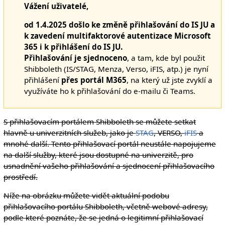
Vážení uživatelé,
od 1.4.2025 došlo ke změně přihlašování do IS JU a
k zavedení multifaktorové autentizace Microsoft
365 i k přihlášení do IS JU.
Přihlašování je sjednoceno
, a tam, kde byl použit
Shibboleth (IS/STAG, Menza, Verso, iFIS, atp.) je nyní
přihlášení
přes portál M365
, na který už jste zvyklí a
využíváte ho k přihlašování do e-mailu či Teams.
S přihlašovacím portálem Shibboleth se můžete setkat
hlavně u univerzitních služeb, jako je
STAG
, VERSO,
iFIS
a
mnohé další. Tento přihlašovací portál neustále napojujeme
na další služby, které jsou dostupné na univerzitě, pro
usnadnění vašeho přihlašování a sjednocení přihlašovacího
prostředí.
Níže na obrázku můžete vidět aktuální podobu
přihlašovacího portálu Shibboleth, včetně webové adresy,
podle které poznáte, že se jedná o legitimní přihlašovací