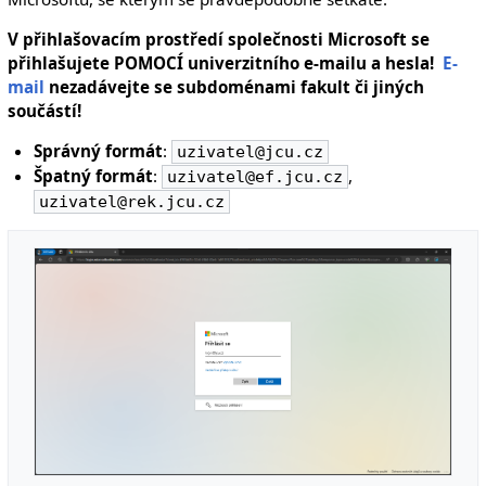
V přihlašovacím prostředí společnosti Microsoft se
přihlašujete POMOCÍ univerzitního e-mailu a hesla!
E-
mail
nezadávejte se subdoménami fakult či jiných
součástí!
Správný formát
:
uzivatel@jcu.cz
Špatný formát
:
,
uzivatel@ef.jcu.cz
uzivatel@rek.jcu.cz