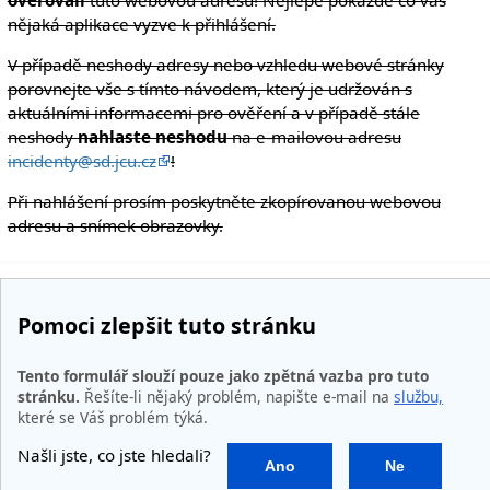
nějaká aplikace vyzve k přihlášení.
V případě neshody adresy nebo vzhledu webové stránky
porovnejte vše s tímto návodem, který je udržován s
aktuálními informacemi pro ověření a v případě stále
neshody
nahlaste neshodu
na e-mailovou adresu
incidenty@sd.jcu.cz
!
Při nahlášení prosím poskytněte zkopírovanou webovou
adresu a snímek obrazovky.
Pomoci zlepšit tuto stránku
Tento formulář slouží pouze jako zpětná vazba pro tuto
stránku.
Řešíte-li nějaký problém, napište e-mail na
službu,
které se Váš problém týká.
Našli jste, co jste hledali?
Ano
Ne