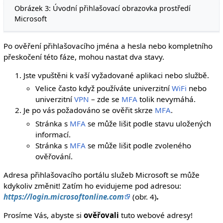
Obrázek 3: Úvodní přihlašovací obrazovka prostředí
Microsoft
Po ověření přihlašovacího jména a hesla nebo kompletního
přeskočení této fáze, mohou nastat dva stavy.
Jste vpuštěni k vaší vyžadované aplikaci nebo službě.
Velice často když používáte univerzitní
WiFi
nebo
univerzitní
VPN
– zde se
MFA
tolik nevymáhá.
Je po vás požadováno se ověřit skrze
MFA
.
Stránka s
MFA
se může lišit podle stavu uložených
informací.
Stránka s
MFA
se může lišit podle zvoleného
ověřování.
Adresa přihlašovacího portálu služeb Microsoft se může
kdykoliv změnit! Zatím ho evidujeme pod adresou:
https://login.microsoftonline.com
(obr. 4)
.
Prosíme Vás, abyste si
ověřovali
tuto webové adresy!