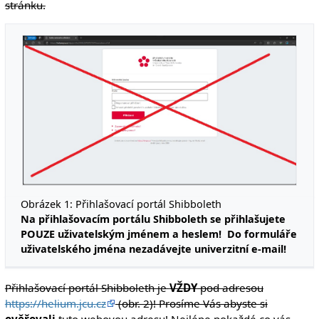
stránku.
Obrázek 1: Přihlašovací portál Shibboleth
Na přihlašovacím portálu Shibboleth se přihlašujete
POUZE uživatelským jménem a heslem! Do formuláře
uživatelského jména nezadávejte univerzitní e-mail!
Přihlašovací portál Shibboleth je
VŽDY
pod adresou
https://helium.jcu.cz
(obr. 2)! Prosíme Vás abyste si
ověřovali
tuto webovou adresu! Nejlépe pokaždé co vás