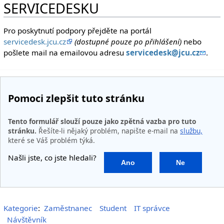
SERVICEDESKU
Pro poskytnutí podpory přejděte na portál
servicedesk.jcu.cz
(dostupné pouze po přihlášení)
nebo
pošlete mail na emailovou adresu
servicedesk@jcu.cz
.
Pomoci zlepšit tuto stránku
Tento formulář slouží pouze jako zpětná vazba pro tuto
stránku.
Řešíte-li nějaký problém, napište e-mail na
službu,
které se Váš problém týká.
Našli jste, co jste hledali?
Ano
Ne
Kategorie
:
Zaměstnanec
Student
IT správce
Návštěvník