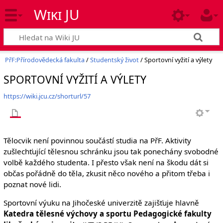
Wiki JU
PřF:Přírodovědecká fakulta
/
Studentský život
/ Sportovní vyžití a výlety
SPORTOVNÍ VYŽITÍ A VÝLETY
https://wiki.jcu.cz/shorturl/57
Tělocvik není povinnou součástí studia na PřF. Aktivity
zušlechťující tělesnou schránku jsou tak ponechány svobodné
volbě každého studenta. I přesto však není na škodu dát si
občas pořádně do těla, zkusit něco nového a přitom třeba i
poznat nové lidi.
Sportovní výuku na Jihočeské univerzitě zajišťuje hlavně
Katedra tělesné výchovy a sportu Pedagogické fakulty