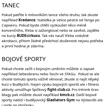
TANEC
Pokud patříte k milovníkům tance všeho druhu, tak zkuste
například
Kredance
. Nabídka je velice pestrá od Tanga po
Capoeiru. Pokud byste chtěli vyzkoušet něco méně
konvenčního, třeba si zažonglovat nebo se zavěsit, zajděte
na kurzy
BUDEcirkusu
. Tak vás naučí třeba vzdušné
akrobacii, přitom žádné předchozí zkušenosti nejsou potřeba
a první hodina je zdarma.
BOJOVÉ SPORTY
Pokud chcete začít s bojovým uměním můžete si zapsat
například Sebeobranu nebo Taichi ve STAGu. Pokud se ale
chcete tomuto sportu vážně věnovat, zkuste si najít nějaký
kurz v Budějcích. Nejen výuku bojových sportů ale i fitness
aktivity umožňuje špičkový
fight-club.cz
. Pro trénink Krav
Magy pak můžete zkusit například
kmcb.cz
. Další bojové
sporty nabízí i budějovický
Gladiators Gym
na Výstavišti ale
i jinde po jihočesku.