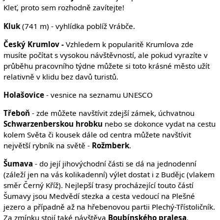
Kleť, proto sem rozhodně zavítejte!
Kluk
(741 m) - vyhlídka poblíž Vrábče.
Český Krumlov -
Vzhledem k popularitě Krumlova zde
musíte počítat s vysokou návštěvností, ale pokud vyrazíte v
průběhu pracovního týdne můžete si toto krásné město užít
relativně v klidu bez davů turistů.
Holašovice
- vesnice na seznamu UNESCO
Třeboň
- zde můžete navštívit zdejší zámek, úchvatnou
Schwarzenberskou hrobku
nebo se dokonce vydat na cestu
kolem Světa či kousek dále od centra můžete navštívit
největší rybník na světě -
Rožmberk
.
Šumava
- do její jihovýchodní části se dá na jednodenní
(záleží jen na vás kolikadenní) výlet dostat i z Budějc (vlakem
směr Černý Kříž). Nejlepší trasy procházející touto částí
Šumavy jsou Medvědí stezka a cesta vedoucí na Plešné
jezero a případně až na hřebenovou partii Plechý-Třístoličník.
Za zmínku stojí také návštěva
Boubínského pralesa
.