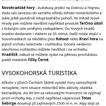
Novohradské hory -
Autobusy jezdící na Dobrou a Hojnou
Vodu vás zavezou do samého středu tohoto romantického a
stále ještě poměrně liduprázdného pohoří. Ve městě Nové
Hrady pak můžete navštívit například proslulé
Terčino údolí
s krásným (ale umělým) vodopádem. Do Nových Hradů
snadno dostanete i vlakem za 35 minut. Další místa stojící v
Novohradkách za návštěvu jsou
Kohout
nebo
Kraví hora
na
jejímž vrcholu naleznete i rozhlednu. Docela nedávno
otevřenou rozhlednu můžete navštívit i na vrcholku
Hradiště
, odkud se můžete vydat na pěknou procházkou
podél malebné
říčky Černé
.
VYSOKOHORSKÁ TURISTIKA
Ačkoliv v jižních Čechách žádné vysoké hory samozřejmě
nenajdete, není situace milovníků této aktivity zdaleka
beznadějná. Asi 80 km za rakouskými hranicemi se vypínají
první vrcholky Alp, z nichž například vápencové
Totes
Gebirge
dosahují již zajímavých 2500 m n. m. Alpy stojí za