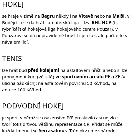
HOKEJ
se hraje v zimě na
Bagru
někdy i na
Vltavě
nebo na
Malši
. V
Budějcích se dá hrát i amatérská liga – tzv.
RHL HCP
(tj.
rybníkářská hokejová liga hokejového centra Pouzar). V
Pouzarovi se dá nepravidelně bruslit i jen tak, ale počítejte s
návalem lidí.
TENIS
lze hrát buď
před kolejemi
na asfaltovém hřišti anebo si lze
pronajmout kurt (vč. sítě)
ve sportovním areálu PF a ZF
(v
ulicina Sádkách): na asfaltovém povrchu 50 Kč/hod., na
antuce 100 Kč/hod.
PODVODNÍ HOKEJ
je sport, v němž se osazenstvo PřF proslavilo asi nejvíce –
tvoří totiž drtivou většinu reprezentace ČR. Přidat se může
každý. Jmenují se
Serrasalmus
. Tréninky i mezinárodní