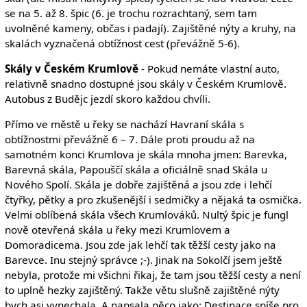
se na 5. až 8. špic (6. je trochu rozrachtaný, sem tam
uvolněné kameny, občas i padají). Zajištěné nýty a kruhy, na
skalách vyznačená obtížnost cest (převážně 5-6).
Skály v Českém Krumlově
- Pokud nemáte vlastní auto,
relativně snadno dostupné jsou skály v Českém Krumlově.
Autobus z Budějc jezdí skoro každou chvíli.
Přímo ve městě u řeky se nachází Havraní skála s
obtížnostmi převážně 6 – 7. Dále proti proudu až na
samotném konci Krumlova je skála mnoha jmen: Barevka,
Barevná skála, Papouščí skála a oficiálně snad Skála u
Nového Spolí. Skála je dobře zajištěná a jsou zde i lehčí
čtyřky, pětky a pro zkušenější i sedmičky a nějaká ta osmička.
Velmi oblíbená skála všech Krumlováků. Nultý špic je fungl
nově otevřená skála u řeky mezi Krumlovem a
Domoradicema. Jsou zde jak lehčí tak těžší cesty jako na
Barevce. Inu stejný správce ;-). Jinak na Sokolčí jsem ještě
nebyla, protože mi všichni řikaj, že tam jsou těžší cesty a není
to uplně hezky zajištěný. Takže větu slušně zajištěné nýty
bych asi vynechala. A napsala něco jako: Destinace spíše pro