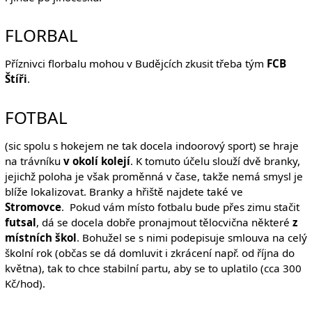
FLORBAL
Příznivci florbalu mohou v Budějcích zkusit třeba tým
FCB
Štíři
.
FOTBAL
(sic spolu s hokejem ne tak docela indoorový sport) se hraje
na trávníku
v okolí kolejí
. K tomuto účelu slouží dvě branky,
jejichž poloha je však proměnná v čase, takže nemá smysl je
blíže lokalizovat. Branky a hřiště najdete také ve
Stromovce
. Pokud vám místo fotbalu bude přes zimu stačit
futsal
, dá se docela dobře pronajmout tělocvična některé
z
místních škol
. Bohužel se s nimi podepisuje smlouva na celý
školní rok (občas se dá domluvit i zkrácení např. od října do
května), tak to chce stabilní partu, aby se to uplatilo (cca 300
Kč/hod).