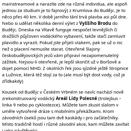
mainstreamové a narazíte zde na různá individua, ale aspoň
jednou za studium je to fajnový) z Krumlova do Budějc. Je to
něco přes 40 km. V době jarního tání trvá plavba asi půl dne.
Nebo si udělat několika denní výlet z
Vyššího Brodu
do
Budějc. Dneska na Vltavě funguje nespočet levnějších či
dražších půjčoven vodáckého vybavení, takže stačí zamluvit
plavidlo a vyrazit. Pokud jste přijeli vlakem, pak se už o nic
než o placení nemusíte starat. Otevřené šlajsny
českobudějovických jezů vám připraví nezapomenutelný
zážitek. Nejsou-li otevřené, je lepší skončit už v Boršově a
dojet pomocí MHD. Z okolních řek jsou sjízdné ještě Stropnice
a Lužnice, která též stojí za to (ale musí být dost vody, což je
zřídkakdy)
Kousek od Budějc v Českém Vrbném se navíc nachází nově
zrekonstruovaný vodácký
Areál Lídy Polesné
(trolejbus –
linka 9 nebo po cyklostezce). Můžete tam zkusit slalom v
uměle vytvořené dráze s mobilními překážkami. Krom
závodních úseků jsou tam dvě kaskády i pro začátečníky.
Místo tradičně hostí i různé závodní akce, kam můžete zavítat
i jako návštěvníci.