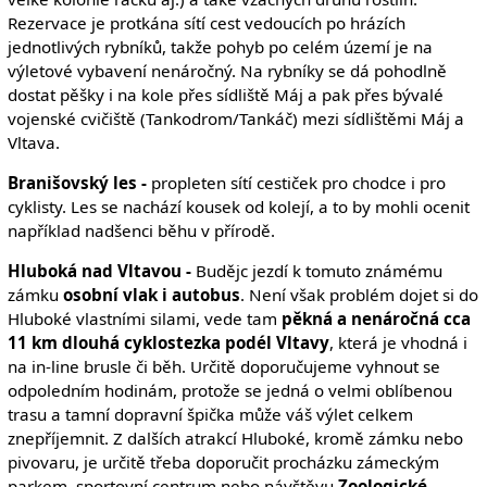
Rezervace je protkána sítí cest vedoucích po hrázích
jednotlivých rybníků, takže pohyb po celém území je na
výletové vybavení nenáročný. Na rybníky se dá pohodlně
dostat pěšky i na kole přes sídliště Máj a pak přes bývalé
vojenské cvičiště (Tankodrom/Tankáč) mezi sídlištěmi Máj a
Vltava.
Branišovský les -
propleten sítí cestiček pro chodce i pro
cyklisty. Les se nachází kousek od kolejí, a to by mohli ocenit
například nadšenci běhu v přírodě.
Hluboká nad Vltavou -
Budějc jezdí k tomuto známému
zámku
osobní vlak i autobus
. Není však problém dojet si do
Hluboké vlastními silami, vede tam
pěkná a nenáročná cca
11 km dlouhá cyklostezka podél Vltavy
, která je vhodná i
na in-line brusle či běh. Určitě doporučujeme vyhnout se
odpoledním hodinám, protože se jedná o velmi oblíbenou
trasu a tamní dopravní špička může váš výlet celkem
znepříjemnit. Z dalších atrakcí Hluboké, kromě zámku nebo
pivovaru, je určitě třeba doporučit procházku zámeckým
parkem, sportovní centrum nebo návštěvu
Zoologické