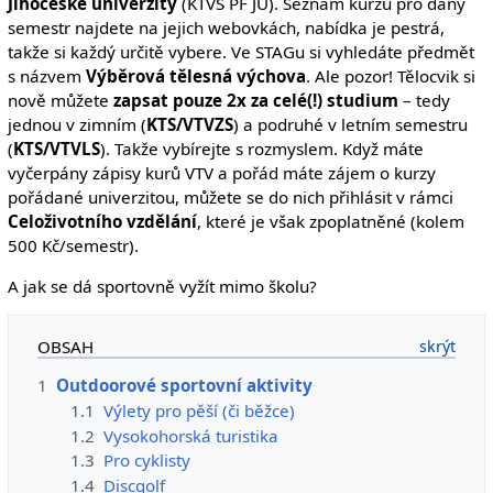
Jihočeské univerzity
(KTVS PF JU). Seznam kurzů pro daný
semestr najdete na jejich webovkách, nabídka je pestrá,
takže si každý určitě vybere. Ve STAGu si vyhledáte předmět
s názvem
Výběrová tělesná výchova
. Ale pozor! Tělocvik si
nově můžete
zapsat pouze 2x za celé(!) studium
– tedy
jednou v zimním (
KTS/VTVZS
) a podruhé v letním semestru
(
KTS/VTVLS
). Takže vybírejte s rozmyslem. Když máte
vyčerpány zápisy kurů VTV a pořád máte zájem o kurzy
pořádané univerzitou, můžete se do nich přihlásit v rámci
Celoživotního vzdělání
, které je však zpoplatněné (kolem
500 Kč/semestr).
A jak se dá sportovně vyžít mimo školu?
OBSAH
1
Outdoorové sportovní aktivity
1.1
Výlety pro pěší (či běžce)
1.2
Vysokohorská turistika
1.3
Pro cyklisty
1.4
Discgolf