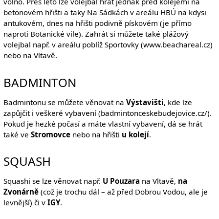
volno. Přes léto lze volejbal hrát jednak před kolejemi na
betonovém hřišti a taky Na Sádkách v areálu HBÚ na kdysi
antukovém, dnes na hřišti podivně pískovém (je přímo
naproti Botanické vile). Zahrát si můžete také plážový
volejbal např. v areálu poblíž Sportovky (www.beachareal.cz)
nebo na Vltavě.
BADMINTON
Badmintonu se můžete věnovat na
Výstavišti
, kde lze
zapůjčit i veškeré vybavení (badmintonceskebudejovice.cz/).
Pokud je hezké počasí a máte vlastní vybavení, dá se hrát
také ve
Stromovce
nebo na hřišti
u kolejí
.
SQUASH
Squashi se lze věnovat např.
U Pouzara
na Vltavě,
na
Zvonárně
(což je trochu dál – až před Dobrou Vodou, ale je
levnější) či v
IGY
.