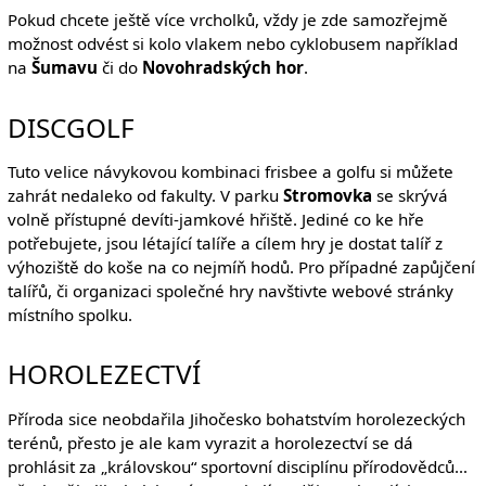
Pokud chcete ještě více vrcholků, vždy je zde samozřejmě
možnost odvést si kolo vlakem nebo cyklobusem například
na
Šumavu
či do
Novohradských hor
.
DISCGOLF
Tuto velice návykovou kombinaci frisbee a golfu si můžete
zahrát nedaleko od fakulty. V parku
Stromovka
se skrývá
volně přístupné devíti-jamkové hřiště. Jediné co ke hře
potřebujete, jsou létající talíře a cílem hry je dostat talíř z
výhoziště do koše na co nejmíň hodů. Pro případné zapůjčení
talířů, či organizaci společné hry navštivte webové stránky
místního spolku.
HOROLEZECTVÍ
Příroda sice neobdařila Jihočesko bohatstvím horolezeckých
terénů, přesto je ale kam vyrazit a horolezectví se dá
prohlásit za „královskou“ sportovní disciplínu přírodovědců…