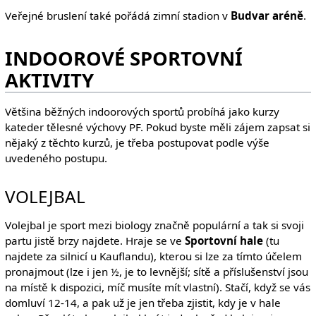
Veřejné bruslení také pořádá zimní stadion v
Budvar aréně
.
INDOOROVÉ SPORTOVNÍ
AKTIVITY
Většina běžných indoorových sportů probíhá jako kurzy
kateder tělesné výchovy PF. Pokud byste měli zájem zapsat si
nějaký z těchto kurzů, je třeba postupovat podle výše
uvedeného postupu.
VOLEJBAL
Volejbal je sport mezi biology značně populární a tak si svoji
partu jistě brzy najdete. Hraje se ve
Sportovní hale
(tu
najdete za silnicí u Kauflandu), kterou si lze za tímto účelem
pronajmout (lze i jen ½, je to levnější; sítě a příslušenství jsou
na místě k dispozici, míč musíte mít vlastní). Stačí, když se vás
domluví 12-14, a pak už je jen třeba zjistit, kdy je v hale