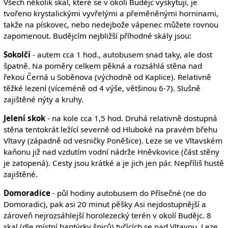
Všech několik skal, které se v okolí Budějc vyskytují, je
tvořeno krystalickými vyvřelými a přeměněnými horninami,
takže na pískovec, nebo nedejbože vápenec můžete rovnou
zapomenout. Budějcím nejbližší příhodné skály jsou:
Sokolčí
- autem cca 1 hod., autobusem snad taky, ale dost
špatně. Na poměry celkem pěkná a rozsáhlá stěna nad
řekou Černá u Soběnova (východně od Kaplice). Relativně
těžké lezení (víceméně od 4 výše, většinou 6-7). Slušně
zajištěné nýty a kruhy.
Jelení skok
- na kole cca 1,5 hod. Druhá relativně dostupná
stěna tentokrát ležící severně od Hluboké na pravém břehu
Vltavy (západně od vesničky Poněšice). Leze se ve Vltavském
kaňonu již nad vzdutím vodní nádrže Hněvkovice (část stěny
je zatopená). Cesty jsou krátké a je jich jen pár. Nepříliš hustě
zajištěné.
Domoradice
- půl hodiny autobusem do Přísečné (ne do
Domoradic), pak asi 20 minut pěšky Asi nejdostupnější a
zároveň nejrozsáhlejší horolezecký terén v okolí Budějc. 8
skal (dle místní hantýrky špiců) tyčících se nad Vltavou. Leze