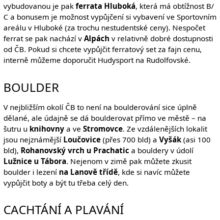
vybudovanou je pak
ferrata Hluboká
, která má obtížnost B/
C a bonusem je možnost vypůjčení si vybavení ve Sportovním
areálu v Hluboké (za trochu nestudentské ceny). Nespočet
ferrat se pak nachází v
Alpách
v relativně dobré dostupnosti
od ČB. Pokud si chcete vypůjčit ferratový set za fajn cenu,
interně můžeme doporučit Hudysport na Rudolfovské.
BOULDER
V nejbližším okolí ČB to není na boulderování sice úplně
dělané, ale údajně se dá boulderovat přímo ve městě – na
šutru u
knihovny
a ve
Stromovce
. Ze vzdálenějších lokalit
jsou nejznámější
Loučovice
(přes 700 bld) a
Vyšák
(asi 100
bld),
Rohanovský vrch u Prachatic
a bouldery v údolí
Lužnice u Tábora
. Nejenom v zimě pak můžete zkusit
boulder i lezení
na Lanově třídě
, kde si navíc můžete
vypůjčit boty a být tu třeba celý den.
CACHTÁNÍ A PLAVÁNÍ