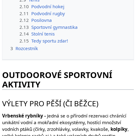
2.10
Podvodní hokej
2.11
Podvodní rugby
2.12
Posilovna
2.13
Sportovní gymnastika
2.14
Stolní tenis
2.15
Tedy sportu zdar!
3
Rozcestník
OUTDOOROVÉ SPORTOVNÍ
AKTIVITY
VÝLETY PRO PĚŠÍ (ČI BĚŽCE)
Vrbenské rybníky -
Jedná se o přírodní rezervaci chránící
unikátní vodní a mokřadní ekosystémy, hostící množství
vodních ptáků (čírky, zrzohlávky, volavky, kvakoše,
kolpíky
,
velké kolonie racků aj.) a také vzácných druhů rostlin.