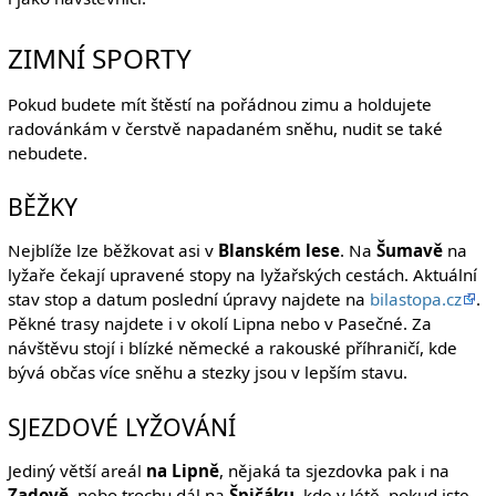
ZIMNÍ SPORTY
Pokud budete mít štěstí na pořádnou zimu a holdujete
radovánkám v čerstvě napadaném sněhu, nudit se také
nebudete.
BĚŽKY
Nejblíže lze běžkovat asi v
Blanském lese
. Na
Šumavě
na
lyžaře čekají upravené stopy na lyžařských cestách. Aktuální
stav stop a datum poslední úpravy najdete na
bilastopa.cz
.
Pěkné trasy najdete i v okolí Lipna nebo v Pasečné. Za
návštěvu stojí i blízké německé a rakouské příhraničí, kde
bývá občas více sněhu a stezky jsou v lepším stavu.
SJEZDOVÉ LYŽOVÁNÍ
Jediný větší areál
na Lipně
, nějaká ta sjezdovka pak i na
Zadově
, nebo trochu dál na
Špičáku
, kde v létě, pokud jste