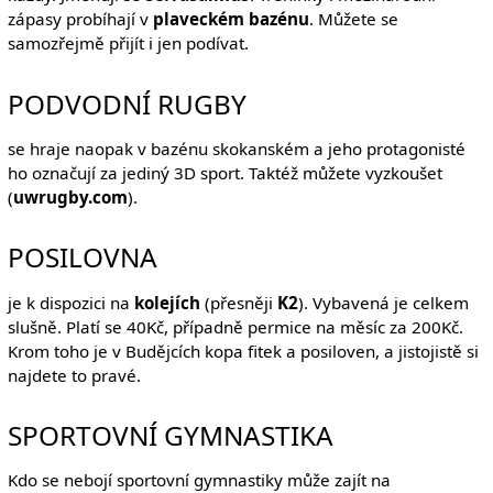
zápasy probíhají v
plaveckém bazénu
. Můžete se
samozřejmě přijít i jen podívat.
PODVODNÍ RUGBY
se hraje naopak v bazénu skokanském a jeho protagonisté
ho označují za jediný 3D sport. Taktéž můžete vyzkoušet
(
uwrugby.com
).
POSILOVNA
je k dispozici na
kolejích
(přesněji
K2
). Vybavená je celkem
slušně. Platí se 40Kč, případně permice na měsíc za 200Kč.
Krom toho je v Budějcích kopa fitek a posiloven, a jistojistě si
najdete to pravé.
SPORTOVNÍ GYMNASTIKA
Kdo se nebojí sportovní gymnastiky může zajít na