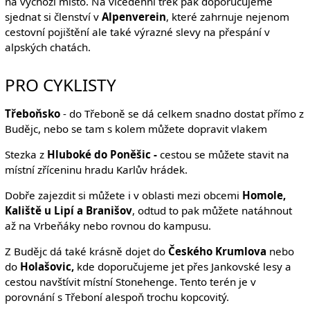
na výchozí místo. Na vícedenní trek pak doporučujeme
sjednat si členství v
Alpenverein
, které zahrnuje nejenom
cestovní pojištění ale také výrazné slevy na přespání v
alpských chatách.
PRO CYKLISTY
Třeboňsko
- do Třeboně se dá celkem snadno dostat přímo z
Budějc, nebo se tam s kolem můžete dopravit vlakem
Stezka z
Hluboké do Poněšic -
cestou se můžete stavit na
místní zříceninu hradu Karlův hrádek.
Dobře zajezdit si můžete i v oblasti mezi obcemi
Homole,
Kaliště u Lipí a Branišov
, odtud to pak můžete natáhnout
až na Vrbeňáky nebo rovnou do kampusu.
Z Budějc dá také krásně dojet do
Českého Krumlova
nebo
do
Holašovic,
kde doporučujeme jet přes Jankovské lesy a
cestou navštívit místní Stonehenge. Tento terén je v
porovnání s Třeboní alespoň trochu kopcovitý.