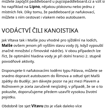
můžete zapůjčit paddleboard u pujcsipaddleboard.cz a vzít si
ho například na
Lipno
, nějakou pískovnu nebo jednu z
místních řek. Díky tomu, že paddleboard je nafukovací,
můžete s ním cestovat i vlakem nebo autobusem.
VODÁCTVÍ ČILI KANOISTIKA
Jak Vltava tak i Malše jsou vhodné pro sjíždění na lodích,
Malše
ovšem jenom při vyšším stavu vody (tj. když vypouští
značné množství z římovské nádrže). V obou případech lze
říct, že optimální hladina vody je při dolní hranici 2. stupně
povodňové aktivity.
Disponujete-li nafukovacími loděmi typu Pálava, můžete se
snadno dopravit autobusem do Římova a odtud sjet Malši
zpátky do Budějc. Jen dávejte pozor na jez mezi Plavem a
Rožnovem je zcela zaručeně nesjízdný, v případě, že se o to
pokusíte, doporučujeme předem uzavřít vysokou životní
pojistku.
Obdobně lze sjet
Vltavu
(to je však daleko více