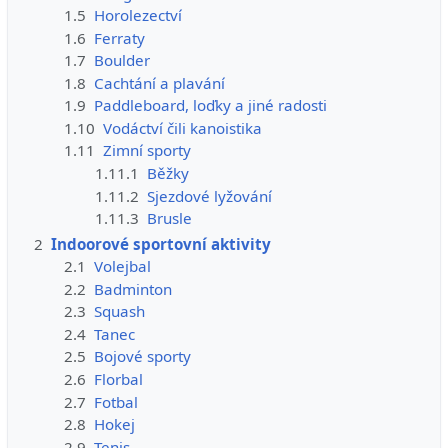
1.5
Horolezectví
1.6
Ferraty
1.7
Boulder
1.8
Cachtání a plavání
1.9
Paddleboard, loďky a jiné radosti
1.10
Vodáctví čili kanoistika
1.11
Zimní sporty
1.11.1
Běžky
1.11.2
Sjezdové lyžování
1.11.3
Brusle
2
Indoorové sportovní aktivity
2.1
Volejbal
2.2
Badminton
2.3
Squash
2.4
Tanec
2.5
Bojové sporty
2.6
Florbal
2.7
Fotbal
2.8
Hokej
2.9
Tenis