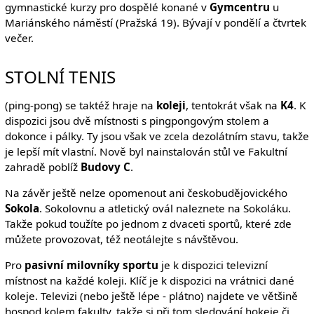
gymnastické kurzy pro dospělé konané v
Gymcentru
u
Mariánského náměstí (Pražská 19). Bývají v pondělí a čtvrtek
večer.
STOLNÍ TENIS
(ping-pong) se taktéž hraje na
koleji
, tentokrát však na
K4
. K
dispozici jsou dvě místnosti s pingpongovým stolem a
dokonce i pálky. Ty jsou však ve zcela dezolátním stavu, takže
je lepší mít vlastní. Nově byl nainstalován stůl ve Fakultní
zahradě poblíž
Budovy C
.
Na závěr ještě nelze opomenout ani českobudějovického
Sokola
. Sokolovnu a atletický ovál naleznete na Sokoláku.
Takže pokud toužíte po jednom z dvaceti sportů, které zde
můžete provozovat, též neotálejte s návštěvou.
Pro
pasivní milovníky sportu
je k dispozici televizní
místnost na každé koleji. Klíč je k dispozici na vrátnici dané
koleje. Televizi (nebo ještě lépe - plátno) najdete ve většině
hospod kolem fakulty, takže si při tom sledování hokeje či