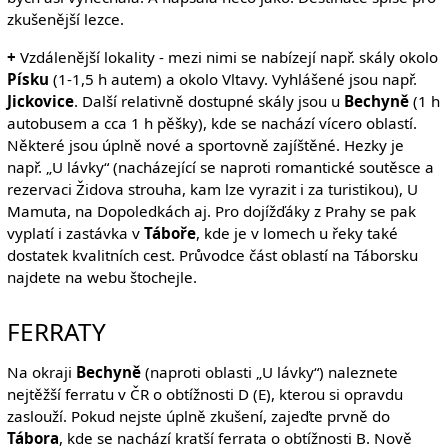
zkušenější lezce.
+
Vzdálenější lokality - mezi nimi se nabízejí např. skály okolo
Písku
(1-1,5 h autem) a okolo Vltavy. Vyhlášené jsou např.
Jickovice
. Další relativně dostupné skály jsou u
Bechyně
(1 h
autobusem a cca 1 h pěšky), kde se nachází vícero oblastí.
Některé jsou úplně nové a sportovně zajíštěné. Hezky je
např. „U lávky“ (nacházející se naproti romantické soutěsce a
rezervaci Židova strouha, kam lze vyrazit i za turistikou), U
Mamuta, na Dopoledkách aj. Pro dojížďáky z Prahy se pak
vyplatí i zastávka v
Táboře
, kde je v lomech u řeky také
dostatek kvalitních cest. Průvodce část oblastí na Táborsku
najdete na webu štochejle.
FERRATY
Na okraji
Bechyně
(naproti oblasti „U lávky“) naleznete
nejtěžší ferratu v ČR o obtížnosti D (E), kterou si opravdu
zaslouží. Pokud nejste úplně zkušení, zajeďte prvně do
Tábora
, kde se nachází kratší ferrata o obtížnosti B. Nově