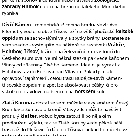
zahrady Hlubok
á ležící na břehu nedalekého Munického
rybníka.
Dívčí Kámen
- romantická zřícenina hradu
.
Navíc dva
kilometry vedle, u obce Třísov, leží největší jihočeské
keltské
oppidum
se zachovalými valy a zbytky brány. Dostanete se
sem snadno - vystoupíte na některé ze zastávek
(Vrábče,
Holubov, Třísov)
ležících na železniční trati vedoucí do
Českého Krumlova. Velmi pěkná stezka pak vede kaňonem
Vltavy od zříceniny Dívčího Kamene. Ideální je vyrazit z
Holubova až do Boršova nad Vltavou. Pokud jste ale
opravdoví fajnšmekři, celou trasu Budějce-Dívčí Kámen-
třísovské oppidum a zpět lze absolvovat i pěšky, či pro
vskutku opravdové nadšence i na
horském
kole.
Zlatá Koruna -
dostat se sem můžete vlaky směrem Český
Krumlov a Šumava a kromě Vltavy zde můžete navštívit i
proslulý
klášter
. Pokud byste zatoužili po nějakém
prodloužení výletu, tak ze Zlaté Koruny vede pěkná pěší
trasa až do Plešovic či dále do Třísova, odkud to můžete vzít
zpátky do Budějc opět vlakem.