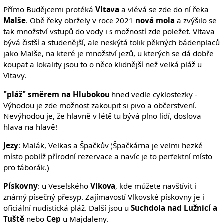
Přímo Budějcemi protéká
Vltava
a vlévá se zde do ní řeka
Malše
. Obě řeky obržely v roce 2021
nová mola
a zvýšilo se
tak množství vstupů do vody i s možností zde poležet. Vltava
bývá čistší a studenější, ale neskýtá tolik pěkných bádenplaců
jako Malše, na které je množství jezů, u kterých se dá dobře
koupat a lokality jsou to o něco klidnější než velká pláž u
Vltavy.
"pláž" směrem na Hlubokou
hned vedle cyklostezky -
Výhodou je zde možnost zakoupit si pivo a občerstvení.
Nevýhodou je, že hlavně v létě tu bývá plno lidí, doslova
hlava na hlavě!
Jezy
: Malák, Velkas a Špačkův (Špačkárna je velmi hezké
místo poblíž přírodní rezervace a navíc je to perfektní místo
pro táborák.)
Pískovny
: u Veselského
Vlkova
, kde můžete navštívit i
známý písečný přesyp. Zajímavostí Vlkovské pískovny je i
oficiální nudistická pláž. Další jsou u
Suchdola nad Lužnicí a
Tuště
nebo
Cep
u Majdaleny.