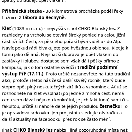
Příběnická stezka -
30 kilometrová procházka podél řeky
Lužnice
z Tábora do Bechyně.
Kleť
(1083 m n. m.) - nejvyšší vrchol CHKO Blanský les. Z
rozhledny na vrcholu se otevírá široký pohled na celou jižní
část jižních Čech, za pěkného počasí bývá vidět až do Alp.
Navíc pokud rádi bivakujete pod hvězdnou oblohou, Kleť je k
tomu jako dělaná. Nejsnazší doprava je opět vlakem do
zastávky Holubov, dostat se sem však dá i pěšky přímo z
kampusu, jak o tom ostatně svědčí i
tradiční podzimní
výstup PřF (17.11.).
Proto určitě nezanevřete na tuto tradiční
akci, protože i letos nás čeká další skvělý ročník, který bude
stopro opět plný neskutečných zážitků a vzpomínek. Ať už se
rozhodnete na Kleť vyšplhat (po jedné z mnoha cest, nemá
cenu sem dávat nějakou konkrétní, je jich fakt tuna) sami či s
fakultou, určitě si nahoře dejte jejich proslulou
česnečku
! To
je opravdová srdcovka. Jen pro jistotu sledujte otvíračku a
další aktuality na facebooku, přes rok se často mění.
Jinak
CHKO Blanský les
nabízí i jiná pozoruhodná místa než