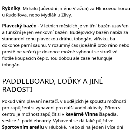
Rybníky
: Mrhalu (původní jméno Vražda) za Hlincovou horou
u Rudolfova, nebo Mydlák u Zlivy.
Plavecký bazén
- V letních měsících je vnitřní bazén uzavřen
a funkční je jen venkovní bazén. Budějovický bazén nabízí za
standardní cenu plaveckou dráhu, tobogán, vířivku, ba
dokonce parní saunu. V rozumný čas (ideálně brzo ráno nebo
prostě ne večer) je dokonce možné vyhnout se strašlivé
flotile koupacích čepic. Tou dobou ale zase nefunguje
tobogán.
PADDLEBOARD, LOĎKY A JINÉ
RADOSTI
Pokud vám plavaní nestačí, v Budějcích je spoustu možností
pro zapůjčení si vybavení pro další vodní aktivity. Přímo v
centru je možnost zapůjčit si v
kavárně Vlnna
šlapadla,
veslice či paddleboardy. Vybavení se dá také půjčit ve
Sportovním areálu
v Hluboké. Nebo si na jeden i více dní