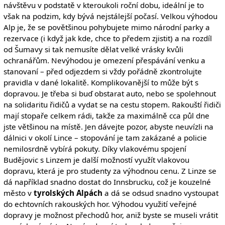
návštěvu v podstatě v kteroukoli roční dobu, ideální je to
však na podzim, kdy bývá nejstálejší počasí. Velkou výhodou
Alp je, že se povětšinou pohybujete mimo národní parky a
rezervace (i když jak kde, chce to předem zjistit) a na rozdíl
od Šumavy si tak nemusíte dělat velké vrásky kvůli
ochranářům. Nevýhodou je omezení přespávání venku a
stanovaní – před odjezdem si vždy pořádně zkontrolujte
pravidla v dané lokalitě. Komplikovanější to může být s
dopravou. Je třeba si buď obstarat auto, nebo se spolehnout
na solidaritu řidičů a vydat se na cestu stopem. Rakouští řidiči
mají stopaře celkem rádi, takže za maximálně cca půl dne
jste většinou na místě. Jen dávejte pozor, abyste neuvízli na
dálnici v okolí Lince – stopování je tam zakázané a policie
nemilosrdně vybírá pokuty. Díky vlakovému spojení
Budějovic s Linzem je další možností využít vlakovou
dopravu, která je pro studenty za výhodnou cenu. Z Linze se
dá například snadno dostat do Innsbrucku, což je kouzelné
město v
tyrolských Alpách
a dá se odsud snadno vystoupat
do echtovních rakouských hor. Výhodou využití veřejné
dopravy je možnost přechodů hor, aniž byste se museli vrátit