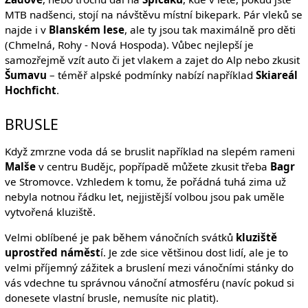
MTB nadšenci, stojí na návštěvu místní bikepark. Pár vleků se
najde i v
Blanském lese
, ale ty jsou tak maximálně pro děti
(Chmelná, Rohy - Nová Hospoda). Vůbec nejlepší je
samozřejmě vzít auto či jet vlakem a zajet do Alp nebo zkusit
Šumavu
– téměř alpské podmínky nabízí například
Skiareál
Hochficht
.
BRUSLE
Když zmrzne voda dá se bruslit například na slepém rameni
Malše
v centru Budějc, popřípadě můžete zkusit třeba
Bagr
ve Stromovce. Vzhledem k tomu, že pořádná tuhá zima už
nebyla notnou řádku let, nejjistější volbou jsou pak uměle
vytvořená kluziště.
Velmi oblíbené je pak během vánočních svátků
kluziště
uprostřed náměst
í. Je zde sice většinou dost lidí, ale je to
velmi příjemný zážitek a bruslení mezi vánočními stánky do
vás vdechne tu správnou vánoční atmosféru (navíc pokud si
donesete vlastní brusle, nemusíte nic platit).