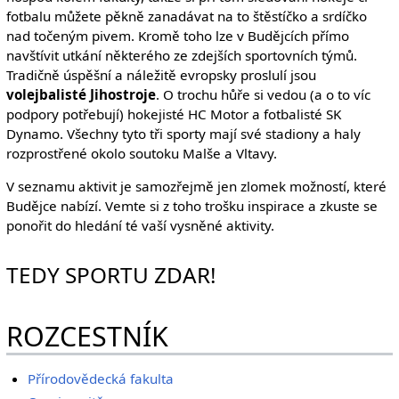
fotbalu můžete pěkně zanadávat na to štěstíčko a srdíčko
nad točeným pivem. Kromě toho lze v Budějcích přímo
navštívit utkání některého ze zdejších sportovních týmů.
Tradičně úspěšní a náležitě evropsky proslulí jsou
volejbalisté Jihostroje
. O trochu hůře si vedou (a o to víc
podpory potřebují) hokejisté HC Motor a fotbalisté SK
Dynamo. Všechny tyto tři sporty mají své stadiony a haly
rozprostřené okolo soutoku Malše a Vltavy.
V seznamu aktivit je samozřejmě jen zlomek možností, které
Budějce nabízí. Vemte si z toho trošku inspirace a zkuste se
ponořit do hledání té vaší vysněné aktivity.
TEDY SPORTU ZDAR!
ROZCESTNÍK
Přírodovědecká fakulta