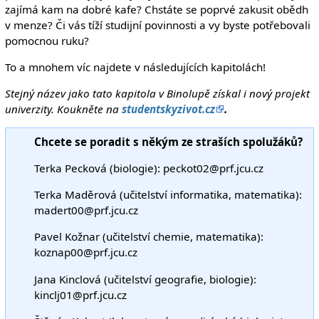
zajímá kam na dobré kafe? Chstáte se poprvé zakusit obědh
v menze? Či vás tíží studijní povinnosti a vy byste potřebovali
pomocnou ruku?
To a mnohem víc najdete v následujících kapitolách!
Stejný název jako tato kapitola v Binolupě získal i nový projekt
univerzity. Koukněte na
studentskyzivot.cz
.
Chcete se poradit s někým ze straších spolužáků?
Terka Pecková (biologie): peckot02@prf.jcu.cz
Terka Maděrová (učitelství informatika, matematika):
madert00@prf.jcu.cz
Pavel Kožnar (učitelství chemie, matematika):
koznap00@prf.jcu.cz
Jana Kinclová (učitelství geografie, biologie):
kinclj01@prf.jcu.cz