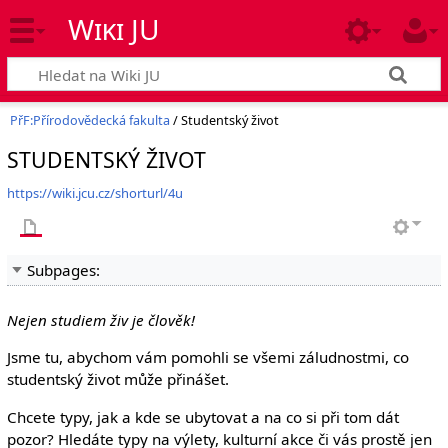
Wiki JU
PřF:Přírodovědecká fakulta
/ Studentský život
STUDENTSKÝ ŽIVOT
https://wiki.jcu.cz/shorturl/4u
Subpages:
Nejen studiem živ je člověk!
Jsme tu, abychom vám pomohli se všemi záludnostmi, co
studentský život může přinášet.
Chcete typy, jak a kde se ubytovat a na co si při tom dát
pozor? Hledáte typy na výlety, kulturní akce či vás prostě jen