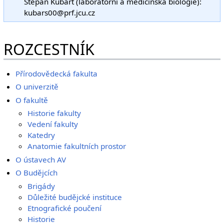
Štěpán Kubart (laboratorní a medicínská biologie):
kubars00@prf.jcu.cz
ROZCESTNÍK
Přírodovědecká fakulta
O univerzitě
O fakultě
Historie fakulty
Vedení fakulty
Katedry
Anatomie fakultních prostor
O ústavech AV
O Budějcích
Brigády
Důležité budějcké instituce
Etnografické poučení
Historie