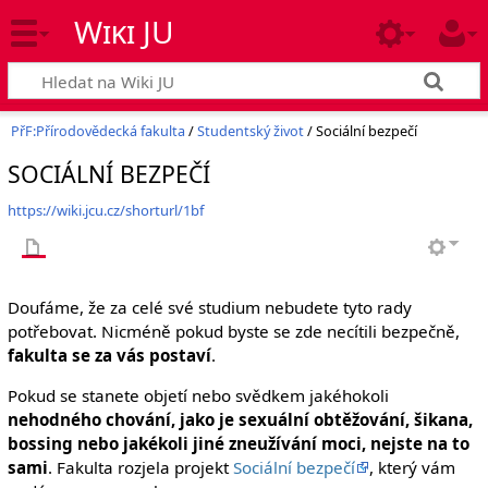
Wiki JU
PřF:Přírodovědecká fakulta
/
Studentský život
/ Sociální bezpečí
SOCIÁLNÍ BEZPEČÍ
https://wiki.jcu.cz/shorturl/1bf
Doufáme, že za celé své studium nebudete tyto rady
potřebovat. Nicméně pokud byste se zde necítili bezpečně,
fakulta se za vás postaví
.
Pokud se stanete objetí nebo svědkem jakéhokoli
nehodného chování, jako je sexuální obtěžování, šikana,
bossing nebo jakékoli jiné zneužívání moci, nejste na to
sami
. Fakulta rozjela projekt
Sociální bezpečí
, který vám